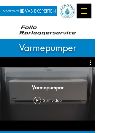
Varmepumper
Varmepumper
Spill video